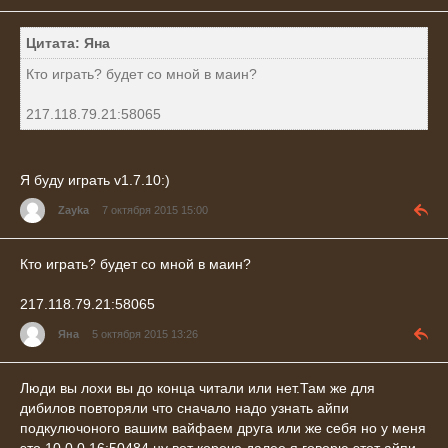
Цитата: Яна
Кто играть? будет со мной в маин?
217.118.79.21:58065
Я буду играть v1.7.10:)
Zayka
7 октября 2015 15:00
Кто играть? будет со мной в маин?
217.118.79.21:58065
Яна
5 октября 2015 13:26
Люди вы лохи вы до конца читали или нет.Там же для
дибилов повторяли что сначало надо узнать айпи
подкулючоного вашим вайфаем друга или же себя но у меня
это 10.0.0.16:50484 ну вот короче далее я говорю этот айпи