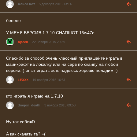
Алиса Кот
5 декабря 2015 13:14
беееее
У МЕНЯ ВЕРСИЯ 1.7.10 СНАПШОТ 15w47c
Арсен
22 ноября 2015 20:39
Спасибо за способ очень классный приглашайте играть в
майнкрафт на локалку или на серв по скайпу на любой
версии:-) опыт играть есть надеюсь хорошо поладим:-)
LEXXX
19 ноября 2015 16:51
кто играть я играю на 1.7.10
dragon_death
3 ноября 2015 09:50
Ну так себе=D
А как скачать та? =(