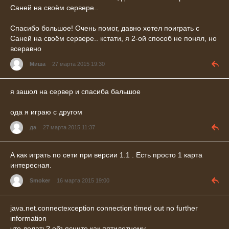
Саней на своём сервере..
Спасибо большое! Очень помог, давно хотел поиграть с
Саней на своём сервере.. кстати, я 2-ой способ не понял, но
всеравно
Миша
27 марта 2015 19:30
я зашол на сервер и спасиба бальшое
ода я играю с другом
да
27 марта 2015 11:37
А как играть по сети при версии 1.1 . Есть просто 1 карта
интересная.
Smoker
16 марта 2015 19:00
java.net.connectexception connection timed out no further
information
что делать? объясните как пятилетнему.