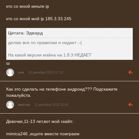
кто со мной киньте ip
кто со мной мой ip 185.3.33.245
Цитата: Эдвард
делаю все по правилам и недает :-(
На какой версии майна на 1.8.3 НЕДАЕТ
ш
ник
15 декабря 2015 17:12
Как это сделать на телефоне андроид??? Подскажите
пожалуйста.
виктор
11 декабря 2015 11:52
Девочки,11-13 лет,вот мой скайп:
mimica246 ,ищите вместе поиграем