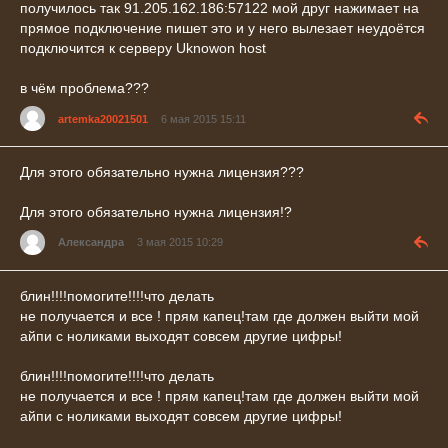
получилось так 91.205.162.186:57122 мой друг нажимает на
прямое подключение пишет это и у него вылезает неудоётся
подключится к серверу Uknowon host
в чём проблема???
artemka20021501
6 мая 2015 15:11
Для этого обязательно нужна лицензия???
Для этого обязательно нужна лицензия!?
Александра
3 мая 2015 10:29
блин!!!!помогите!!!!что делать
не получается и все ! прям капец!там где должен выйти мой
айпи с ноликами выходят совсем другие цифры!
блин!!!!помогите!!!!что делать
не получается и все ! прям капец!там где должен выйти мой
айпи с ноликами выходят совсем другие цифры!