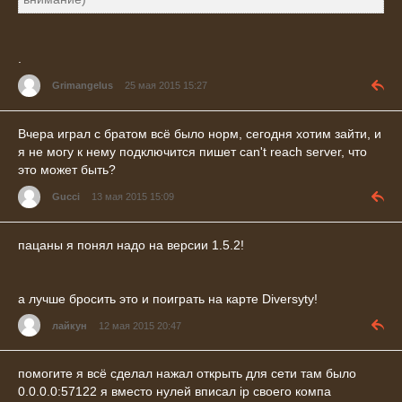
.
Grimangelus
25 мая 2015 15:27
Вчера играл с братом всё было норм, сегодня хотим зайти, и
я не могу к нему подключится пишет can't reach server, что
это может быть?
Gucci
13 мая 2015 15:09
пацаны я понял надо на версии 1.5.2!
а лучше бросить это и поиграть на карте Diversyty!
лайкун
12 мая 2015 20:47
помогите я всё сделал нажал открыть для сети там было
0.0.0.0:57122 я вместо нулей вписал ip своего компа