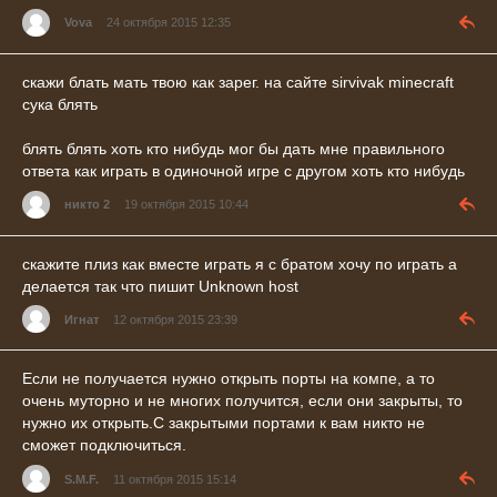
Vova
24 октября 2015 12:35
скажи блать мать твою как зарег. на сайте sirvivak minecraft
сука блять
блять блять хоть кто нибудь мог бы дать мне правильного
ответа как играть в одиночной игре с другом хоть кто нибудь
никто 2
19 октября 2015 10:44
скажите плиз как вместе играть я с братом хочу по играть а
делается так что пишит Unknown host
Игнат
12 октября 2015 23:39
Если не получается нужно открыть порты на компе, а то
очень муторно и не многих получится, если они закрыты, то
нужно их открыть.С закрытыми портами к вам никто не
сможет подключиться.
S.M.F.
11 октября 2015 15:14