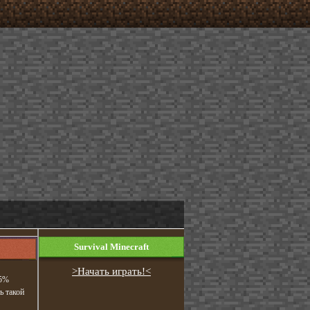
Survival Minecraft
>Начать играть!<
95%
ь такой