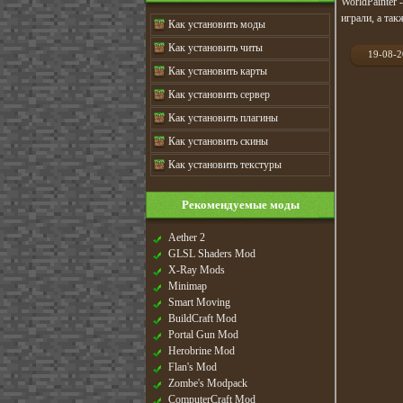
WorldPainter
играли, а так
Как установить моды
Как установить читы
19-08-
Как установить карты
Как установить сервер
Как установить плагины
Как установить скины
Как установить текстуры
Рекомендуемые моды
Aether 2
GLSL Shaders Mod
X-Ray Mods
Minimap
Smart Moving
BuildCraft Mod
Portal Gun Mod
Herobrine Mod
Flan's Mod
Zombe's Modpack
ComputerCraft Mod