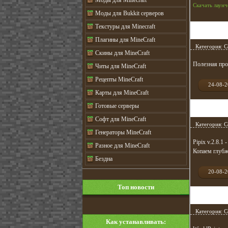
Моды для Minecraft
Скачать лаунч
Моды для Bukkit серверов
Текстуры для Minecraft
Программа
Плагины для MineCraft
Категория:
С
Скины для MineCraft
Полезная про
Читы для MineCraft
Рецепты MineCraft
24-08-
Карты для MineCraft
Готовые серверы
Pipix для M
Софт для MineCraft
Категория:
С
Генераторы MineCraft
Pipix v.2.8.1
Разное для MineCraft
Копаем глубж
Бездна
20-08-
Топ новости
Как создат
Категория:
С
Как устанавливать: