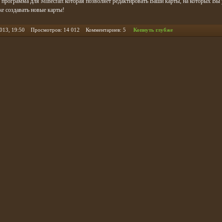
 - программа для Minecraft которая позволяет редактировать Ваши карты, на которых Вы
же создавать новые карты!
2013, 19:50 Просмотров: 14 012 Комментариев: 5
Копнуть глубже