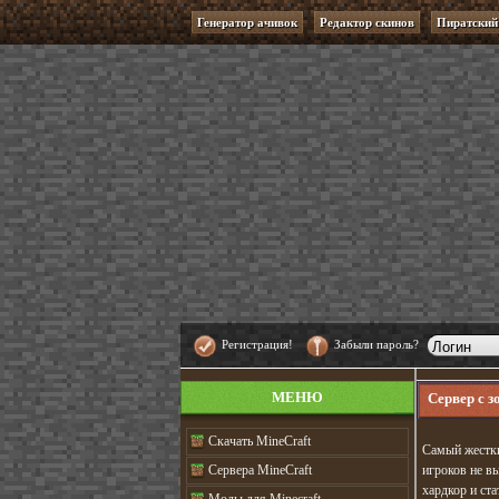
Генератор ачивок
Редактор скинов
Пиратский
Регистрация!
Забыли пароль?
МЕНЮ
Сервер с з
Cкачать MineCraft
Самый жестки
Сервера MineCraft
игроков не в
хардкор и ст