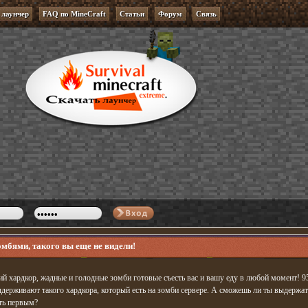
 лаунчер
FAQ по MineCraft
Статьи
Форум
Связь
омбями, такого вы еще не видели!
й хардкор, жадные и голодные зомби готовые съесть вас и вашу еду в любой момент! 
ыдерживают такого хардкора, который есть на зомби сервере. А сможешь ли ты выдержат
ать первым?