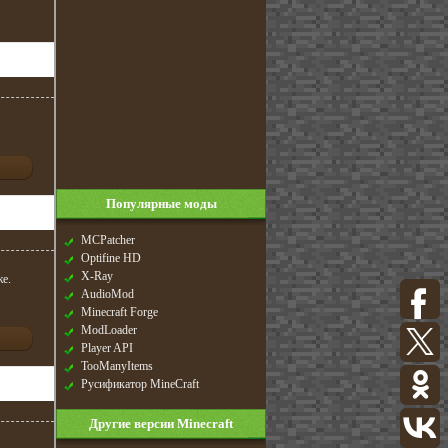
Популярные моды
MCPatcher
Optifine HD
X-Ray
же.
AudioMod
Minecraft Forge
ModLoader
Player API
TooManyItems
Русификатор MineCraft
Другие версии Minecraft