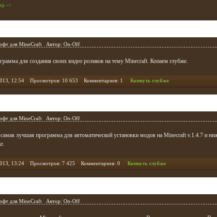
ер ->
 Mine Imator
офт для MineCraft
Автор:
On-Off
грамма для создания своих видео роликов на тему Minecraft. Копаем глубже.
2013, 12:54 Просмотров: 10 653 Комментариев: 1
Копнуть глубже
inecraft v.1.4.7 и ниже
офт для MineCraft
Автор:
On-Off
 - самая лучшая программа для автоматической установки модов на Minecraft v.1.4.7 и ни
е.
2013, 13:24 Просмотров: 7 425 Комментариев: 0
Копнуть глубже
ь свою карту в Minecraft
офт для MineCraft
Автор:
On-Off