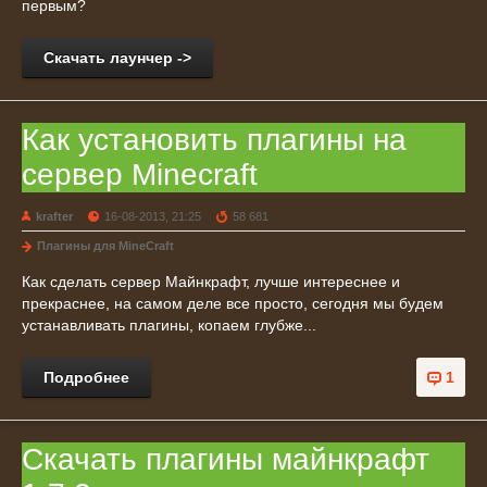
первым?
Скачать лаунчер ->
Как установить плагины на
сервер Minecraft
krafter
16-08-2013, 21:25
58 681
Плагины для MineCraft
Как сделать сервер Майнкрафт, лучше интереснее и
прекраснее, на самом деле все просто, сегодня мы будем
устанавливать плагины, копаем глубже...
Подробнее
1
Скачать плагины майнкрафт