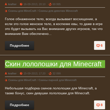
krafter
16-09-2013, 20:10
69 995
Скины для MineCraft
/
Скины для девочек Minecraft
Голое обнаженное тело, всегда вызывает восхищение, а
если это голое женское тело, в коспюме евы, то даже в игре
это будет вызывать на Вас внимание других игроков, так что
внимание Вам обеспечено...
Подробнее
6
Cкин лололошки для Minecraft
krafter
15-09-2013, 17:20
32 099
Скины для MineCraft
/
Скины парней для Minecraft
Небольшая подборка скинов лололошки для Minecraft, а
также бонус, скин девушки лололошки для Minecraft.
Подробнее
8