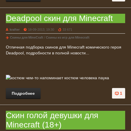
Deadpool скин для Minecraft
krafter
18-09-2013, 19:30
33 671
Скины для MineCraft
/
Скины из игр для Minecraft
Отличная подборка скинов для Minecraft комического героя
Deadpool, подробности в полной новости...
Подробнее
1
Скин голой девушки для
Minecraft (18+)