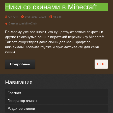
Ники со скинами в Minecraft
On-Off
9-08-2013, 14:25
45 386
Скины для MineCraft
По-моему уже все знают, что существуют всякие секреты и
другие глюканутые вещи в пиратский версиях игр Minecraft.
Так вот, существуют даже скины для Майнкрафт по
никнеймам. Копайте глубже и присматривайте для себя
скины.
Подробнее
10
Навигация
Главная
Генератор ачивок
Редактор скинов