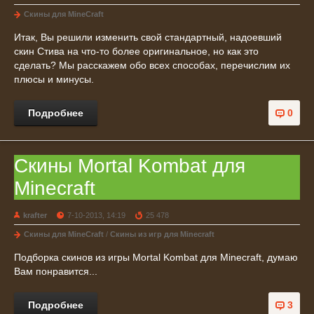
Скины для MineCraft
Итак, Вы решили изменить свой стандартный, надоевший
скин Стива на что-то более оригинальное, но как это
сделать? Мы расскажем обо всех способах, перечислим их
плюсы и минусы.
Подробнее
0
Скины Mortal Kombat для
Minecraft
krafter
7-10-2013, 14:19
25 478
Скины для MineCraft
/
Скины из игр для Minecraft
Подборка скинов из игры Mortal Kombat для Minecraft, думаю
Вам понравится...
Подробнее
3