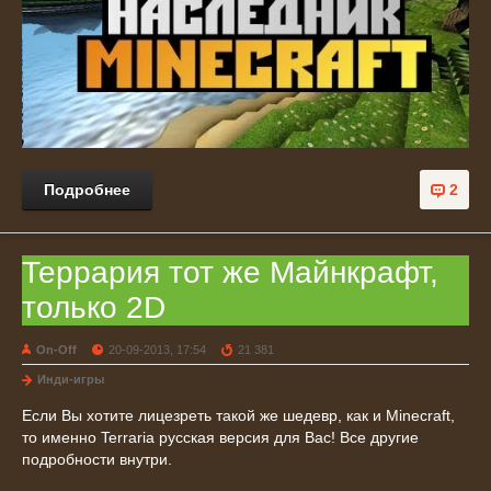
Подробнее
2
Террария тот же Майнкрафт,
только 2D
On-Off
20-09-2013, 17:54
21 381
Инди-игры
Если Вы хотите лицезреть такой же шедевр, как и Minecraft,
то именно Terraria русская версия для Вас! Все другие
подробности внутри.