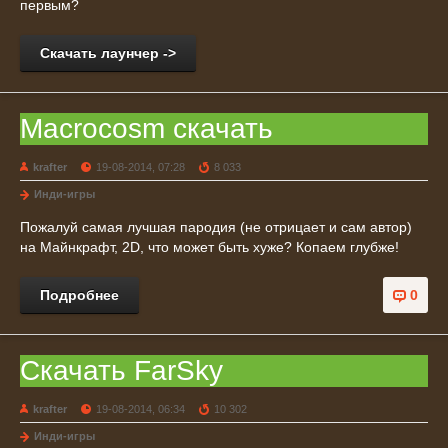
первым?
Скачать лаунчер ->
Macrocosm скачать
krafter
19-08-2014, 07:28
8 033
Инди-игры
Пожалуй самая лучшая пародия (не отрицает и сам автор)
на Майнкрафт, 2D, что может быть хуже? Копаем глубже!
Подробнее
0
Скачать FarSky
krafter
19-08-2014, 06:34
10 302
Инди-игры