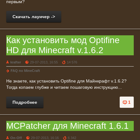
первым?
Скачать лаунчер ->
Как установить мод Optifine
HD для Minecraft v.1.6.2
krafter
29-07-2013, 16:55
14 576
FAQ по MineCraft
Не знаете, как установить Optifine для Майнкрафт v.1.6.2?
Тогда копаем глубже и читаем пошаговую инструкцию...
Подробнее
1
MCPatcher для Minecraft 1.6.1
On-Off
29-07-2013, 16:16
6 342