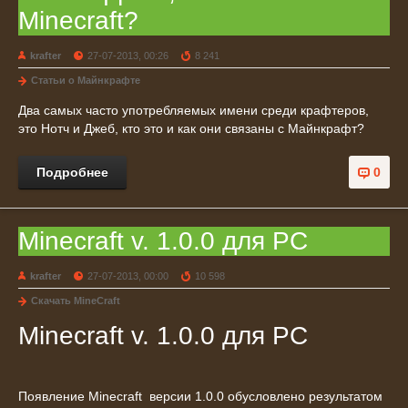
Minecraft?
krafter
27-07-2013, 00:26
8 241
Статьи о Майнкрафте
Два самых часто употребляемых имени среди крафтеров,
это Нотч и Джеб, кто это и как они связаны с Майнкрафт?
Подробнее
0
Minecraft v. 1.0.0 для PC
krafter
27-07-2013, 00:00
10 598
Cкачать MineCraft
Minecraft v. 1.0.0 для PC
Появление Minecraft версии 1.0.0 обусловлено результатом