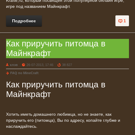
Krafte,ru, который посвящен этой популярной онлайн игре,
игре под названием Майнкрафт.
Подробнее
1
Как приручить питомца в
Майнкрафт
клэв
26-07-2013, 17:46
38 827
FAQ по MineCraft
Как приручить питомца в
Майнкрафт
Хотить иметь домашнего любимца, но не знаете, как
приручить его (питомца), Вы по адресу, копайте глубже и
наслаждайтесь.