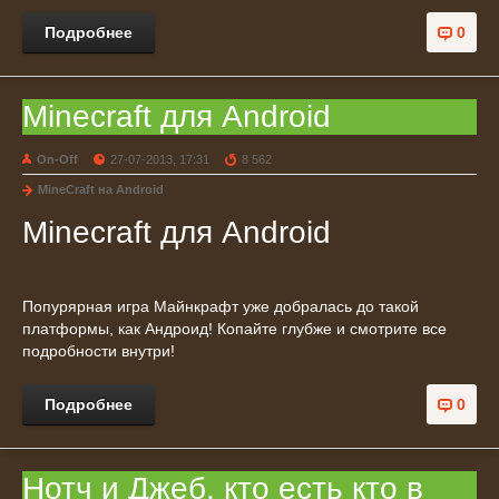
Подробнее
0
Minecraft для Android
On-Off
27-07-2013, 17:31
8 562
MineCraft на Android
Minecraft для Android
Попурярная игра Майнкрафт уже добралась до такой
платформы, как Андроид! Копайте глубже и смотрите все
подробности внутри!
Подробнее
0
Нотч и Джеб, кто есть кто в